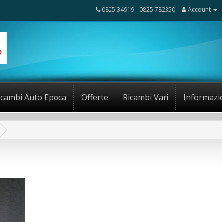
0825.34919 - 0825.782350
Account
icambi Auto Epoca
Offerte
Ricambi Vari
Informazi