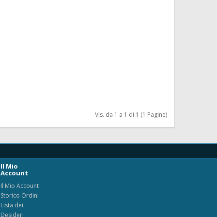
Vis. da 1 a 1 di 1 (1 Pagine)
Il Mio
Account
Il Mio Account
Storico Ordini
Lista dei
Desideri